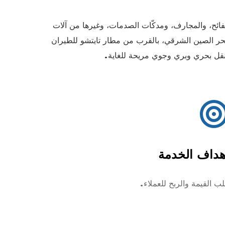
فائح، والمجارف، ومدكّات الصدمات، وغيرها من آلات
ل بحر الصين الشرقي، بالقرب من مطار تايتشو للطيران
 نقل بحري وبري وجوي مريحة للغاية.
هداف الخدمة
غرض ا
ب القيمة والربح للعملاء.
الجودة أو
المناسب 