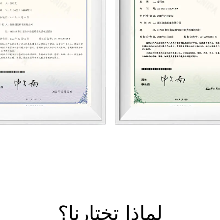
كيلوواط. تُناسب هذه المضخات مختلف
المستخدمين في جميع أنحاء البلاد. ت
الدائم بالتيار المتردد/المستمر/الطاقة 
يوفر مرونة واسعة، وكفاءة عالية، وتصمي
التشغيل وتشغيله الذكي.
تتمتع شركتنا بمزايا تقنية في تطوير وإ
وفيرة، ومجموعة كاملة من مواصفات ا
في هذا المجال، ونُعتبر مرجعًا موثوقًا 
في مصانع تعديل المركبات، وهيئات الم
البلدية، وشركات الإنشاءات، والتطبيقا
منتجاتنا في جميع أنحاء الصين، باستثنا
المزيد من العملاء سيعتمدون منتجات ت
لماذا تختارنا؟