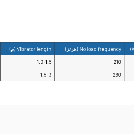
خلال اختيار هذا الهزاز ، يم
إنتاجية العمال ، والمساهمة 
No load frequency
(هرتز)
Vibrator length
(م)
1.0-1.5
210
1.5-3
260