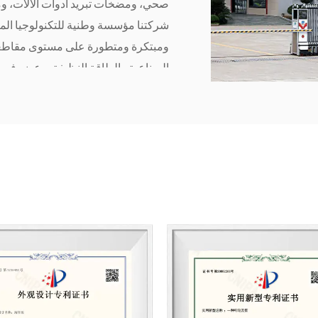
صحي، ومضخات تبريد أدوات الآلات، 
شركتنا مؤسسة وطنية للتكنولوجيا 
ومبتكرة ومتطورة على مستوى مقاطعة 
الصناعية والطاقة النظيفة، وعضو في ا
تكنولوجيا معدات الوقاية من الكوارث وال
بوضع وصياغة المعيار الجماعي "مضخة 
ترشيد الطاقة الصناعية والإنتاج النظيف
على ذلك، أنشأنا بالتعاون مع المركز 
والتطوير في مجال مضخات مكافحة ال
تُعدّ مضخاتنا للتحكم في الفيضانات ذ
المنتجات المستخدمة في مكافحة الحرا
هذه المضخات بصغر حجمها وخفة وزنها
مضخات التدفق المحوري المحمولة للري
وضغط منخفض، وتُستخدم على نطاق واس
الطوارئ، والتحكم في الفيضانات، با