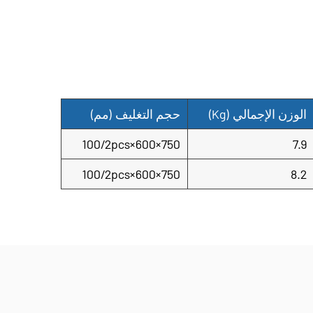
كن للمقاولين تعزيز جودة عملهم الملموسة ، وتحسين
في عملية بناء أكثر استدامة.
الوزن الإجمالي
(Kg)
حجم التغليف
(مم)
750×600×100/2pcs
7.9
750×600×100/2pcs
8.2