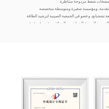
ومضخات شفط مزدوجة متناظرة.
المتقدمة، ومؤسسة صغيرة ومتوسطة متخصصة
تشجيانغ، وعضو في الجمعية الصينية لترشيد الطاقة
لجمعية الصينية للحماية من الحرائق، وعضو في فرع
إنقاذ التابع للجمعية الصينية لشركات الري. قمنا أيضًا
تصريف المياه الغاطسة للطوارئ" بقيادة جمعية
 التابعة لوزارة الصناعة وتكنولوجيا المعلومات. علاوة
الوطني لفحص واختبار منتجات المضخات مركزًا للبحث
فيضانات والصرف.
ات المحرك المتزامن والمغناطيس الدائم سلسلة من
ئق، والتحكم في الفيضانات، وتطبيقات الصرف. تتميز
 وسهولة استخدامها. نوفر مجموعة واسعة من
 والصرف المتنقل، والتي تتميز بمعدلات تدفق عالية
ع في الهندسة البلدية، والري المتنقل في حالات
لإضافة إلى مضخات ذات ضغط عالٍ بمواصفات متنوعة