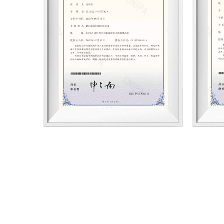
للتحكم في فيضانات الأنفاق. تشمل الأحجام مضخات 6 بوصات، و8 بوصات، و10 بوصات، و12
بوصة، بمعدلات تدفق من 100 إلى 1500 متر مكعب في الثانية، وقدرة من 1 كيلوواط إلى 200
 احتياجات الري والصرف، وهي تحظى بثقة
عمل هذه المضخات ذات المحرك المتزامن المغناطيسي
الشمسية، أو بالكهرباء الرئيسية، أو بالمولدات، مما
مًا خفيف الوزن. ويمكن التحكم بها عن بُعد لأتمتة
نتاج مضخات التحكم بالفيضانات، مع احتياطيات تقنية
لمنتجات، وجودة منتجات ممتازة. نحن شركة رائدة
به. تُستخدم منتجاتنا الموفرة للطاقة على نطاق واسع
ياه، وفرق الإطفاء، وهيئات إدارة الطوارئ، والشركات
ت الزراعية والسمكية التي تتطلب الري والصرف. تُباع
ء التبت، وقد حازت على ثقة عملائنا. ونحن على ثقة بأن
شوانغ مي، وسنبني معًا مستقبلًا أفضل.