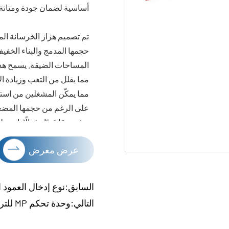
أساسية لضمان جودة ومتانة ا
حجمها المدمج والبناء الخفي
المساحات الضيقة. يسمح هذا 
مما يقلل من التعب وزيادة الإ
مما يمكّن المشغلين من است
على الرغم من حجمها المضغ
يوفر ضمًا قويًا وفعالًا. إنه 
فعال والفراغات من المزيج ال
عرض معرض
وأقوى. يضمن هذا الضغط الع
، مما يقلل من خطر الضعف اله
السابق:نوع إدخال العمود ا
مشروع بناء ، ويوفر ضغطًا قوي
التالي:وحدة تحكم MP للترددات للهزاز الخرساني
وكفاءة الطاقة ، والتنوع. يجع
أساسية إلى أي موقع بناء ، م