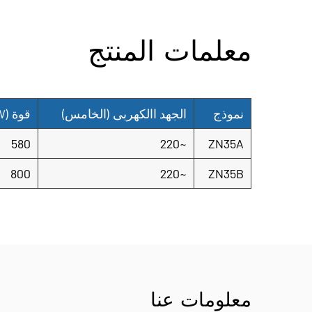
معلمات المنتج
نموذج
الجهد االكهربى
(الخامس)
قوة
(W)
580
~220
ZN35A
800
~220
ZN35B
معلومات عنا