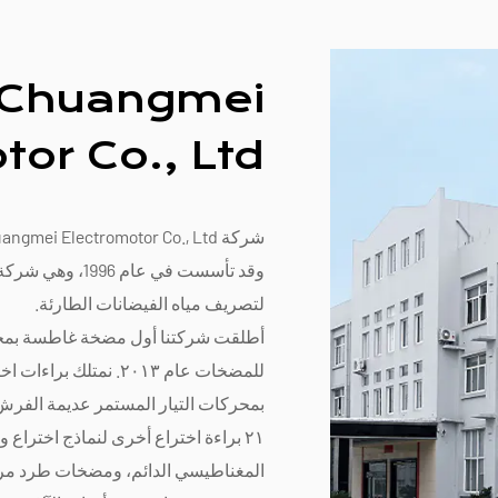
 Chuangmei
or Co., Ltd.
وقد تأسست في عا
لتصريف مياه الفيضانات الطارئة.
أطلقت شركتنا أول مضخة غاطسة بمح
للمضخات عام ٢٠١٣. نمت
بمحركات التيار المستمر عديمة الفرش 
٢١ براءة اختراع أخرى لنماذج اختر
المغناطيسي الدائم، ومضخات طرد 