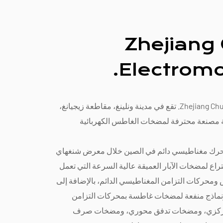
Zhejiang
Electromot
شركة Zhejiang Chuangmei Electromotor Co., Ltd. تقع في مدينة ونلينغ، مقاطعة زيجيانغ،
م 1996، وهي شركة مصنعة محترفة لمضخات الغاطس الكهربائية
رك مغناطيسي دائم في الصين خلال معرض شنغهاي
لك براءات اختراع لمضخات الآبار العميقة عالية السرعة التي تعمل
ومحركات التزامن المغناطيسي الدائم، بالإضافة إلى
اع ونماذج منفعة لمضخات غاطسة بمحركات التزامن
مركزي، ومضخات تدفق محوري، ومضخات صرف