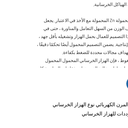
لهياكل الخرسانية.
تم تصميم هزاز الخرسانة المحمولة Zn المحمولة مع الأخذ في الاعتبار. يجعل
ف الوزن من السهل التعامل والمناورة ، حتى في
التصميم للعمال بحمل الهزاز وتشغيله بأقل جهد ،
نتاجية. يضمن التصميم المحمول أيضًا تحكمًا دقيقًا ،
هداف مجالات محددة للضغط بكفاءة.
وط ، فإن الهزاز الخرساني المحمول المحمول
يولد اهتزازات عالية التردد تطرد فقاعات الهواء بشكل
خرساني ، مما يؤدي إلى منتج نهائي أكثر كثافة
الي الأداء أن يكون الخرسانة مضغوطًا بشكل موحد
يكلي وزيادة الجودة الإجمالية للبناء.
يعد الهزاز الخرساني المحمول المحمول من Zn Handheld أداة قيمة لأي
لمرن الكهربائي نوع الهزاز الخرساني
ًا ، وقابلية للحمل ، وسهولة الاستخدام ، والمتانة ،
ل تصميمها المدمج وقدراتها عالية الأداء إضافة
ما يضمن نتائج عالية الجودة وعمليات فعالة. من